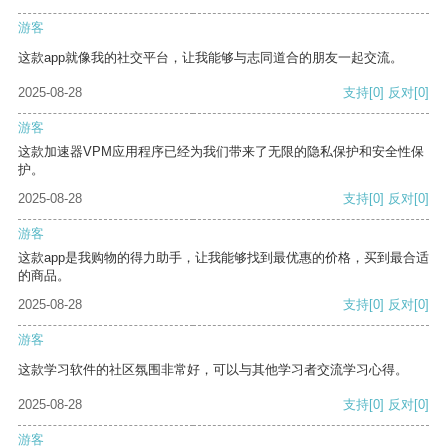
游客
这款app就像我的社交平台，让我能够与志同道合的朋友一起交流。
2025-08-28
支持
[0]
反对
[0]
游客
这款加速器VPM应用程序已经为我们带来了无限的隐私保护和安全性保
护。
2025-08-28
支持
[0]
反对
[0]
游客
这款app是我购物的得力助手，让我能够找到最优惠的价格，买到最合适
的商品。
2025-08-28
支持
[0]
反对
[0]
游客
这款学习软件的社区氛围非常好，可以与其他学习者交流学习心得。
2025-08-28
支持
[0]
反对
[0]
游客