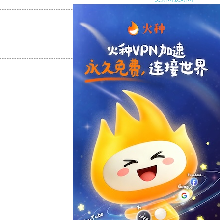
支持
[0]
反对
[0]
支持
[0]
反对
[0]
支持
[0]
反对
[0]
支持
[0]
反对
[0]