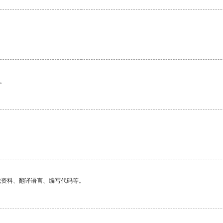
。
找资料、翻译语言、编写代码等。