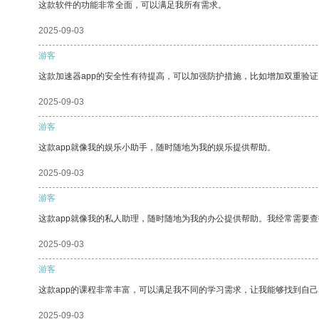
这款软件的功能非常全面，可以满足我所有需求。
2025-09-03
游客
这款加速器app的安全性有待提高，可以加强防护措施，比如增加双重验证
2025-09-03
游客
这款app就像我的娱乐小助手，随时随地为我的娱乐提供帮助。
2025-09-03
游客
这款app就像我的私人助理，随时随地为我的办公提供帮助。我经常需要查
2025-09-03
游客
这款app的课程非常丰富，可以满足我不同的学习需求，让我能够找到自
2025-09-03