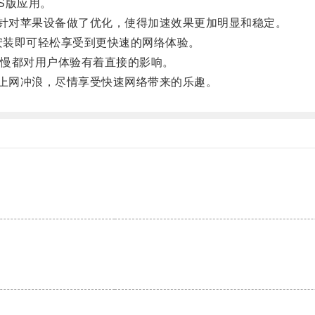
S版应用。
针对苹果设备做了优化，使得加速效果更加明显和稳定。
载安装即可轻松享受到更快速的网络体验。
慢都对用户体验有着直接的影响。
上网冲浪，尽情享受快速网络带来的乐趣。
。