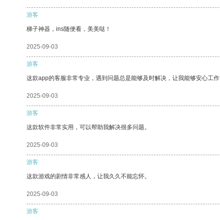
游客
梯子神器，ins随便看，美美哒！
2025-09-03
游客
这款app的客服非常专业，遇到问题总是能够及时解决，让我能够安心工作
2025-09-03
游客
这款软件非常实用，可以帮助我解决很多问题。
2025-09-03
游客
这款游戏的剧情非常感人，让我久久不能忘怀。
2025-09-03
游客