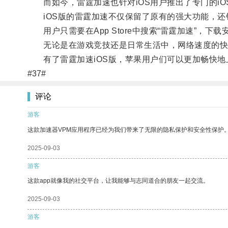
而如今，雷霆加速也针对iOS用户推出了专门的iO
iOS版的雷霆加速不仅保留了原有的强大功能，还
用户只需要在App Store中搜索“雷霆加速”，下
无论是在游戏竞技还是日常生活中，网络速度的快
有了雷霆加速iOS版，苹果用户们可以更加畅快地
#37#
评论
游客
这款加速器VPM应用程序已经为我们带来了无限的隐私保护和安全性保护
2025-09-03
游客
这款app就像我的社交平台，让我能够与志同道合的朋友一起交流。
2025-09-03
游客