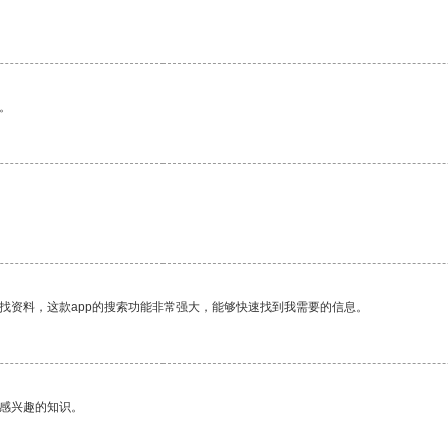
。
找资料，这款app的搜索功能非常强大，能够快速找到我需要的信息。
己感兴趣的知识。