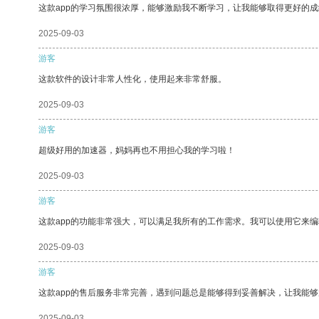
这款app的学习氛围很浓厚，能够激励我不断学习，让我能够取得更好的成
2025-09-03
游客
这款软件的设计非常人性化，使用起来非常舒服。
2025-09-03
游客
超级好用的加速器，妈妈再也不用担心我的学习啦！
2025-09-03
游客
这款app的功能非常强大，可以满足我所有的工作需求。我可以使用它来
2025-09-03
游客
这款app的售后服务非常完善，遇到问题总是能够得到妥善解决，让我能
2025-09-03